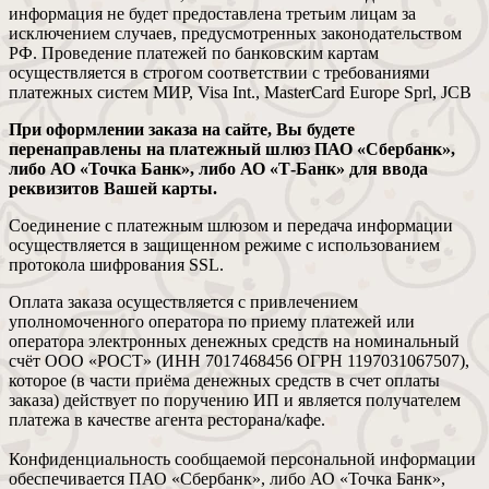
информация не будет предоставлена третьим лицам за
исключением случаев, предусмотренных законодательством
РФ. Проведение платежей по банковским картам
осуществляется в строгом соответствии с требованиями
платежных систем МИР, Visa Int., MasterCard Europe Sprl, JCB
При оформлении заказа на сайте, Вы будете
перенаправлены на платежный шлюз ПАО «Сбербанк»,
либо АО «Точка Банк», либо АО «Т-Банк» для ввода
реквизитов Вашей карты.
Соединение с платежным шлюзом и передача информации
осуществляется в защищенном режиме с использованием
протокола шифрования SSL.
Оплата заказа осуществляется с привлечением
уполномоченного оператора по приему платежей или
оператора электронных денежных средств на номинальный
счёт ООО «РОСТ» (ИНН 7017468456 ОГРН 1197031067507),
которое (в части приёма денежных средств в счет оплаты
заказа) действует по поручению ИП и является получателем
платежа в качестве агента ресторана/кафе.
Конфиденциальность сообщаемой персональной информации
обеспечивается ПАО «Сбербанк», либо АО «Точка Банк»,